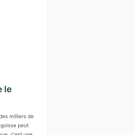
 le
des milliers de
ngoisse peut
oue, c'est une