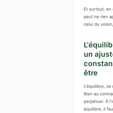
Et surtout, e
peut ne rien a
celui du voisin
L'équili
un ajus
constant
être
L'équilibre, ce
Bien au contr
perpétuel. À l
équilibre, il f