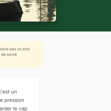
place pas un avis
s de santé
c'est un
re pression
arder le cap