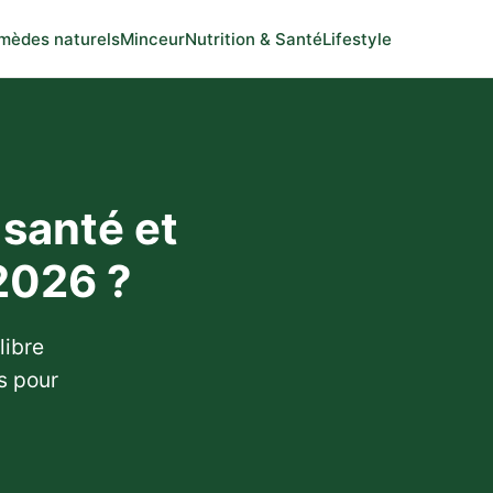
mèdes naturels
Minceur
Nutrition & Santé
Lifestyle
santé et
 2026 ?
libre
s pour