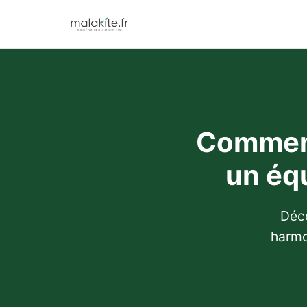
Comment
un équ
Déco
harmo