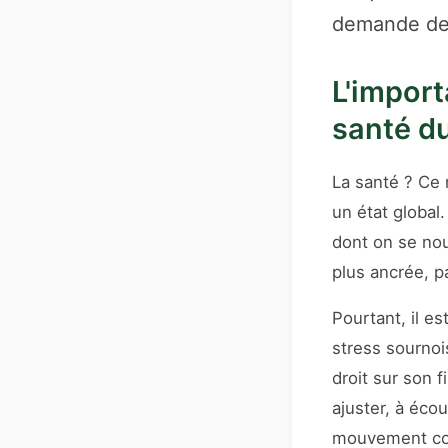
demande de l
L'import
santé d
La santé ? Ce 
un état global.
dont on se nou
plus ancrée, p
Pourtant, il es
stress sournoi
droit sur son 
ajuster, à écou
mouvement con