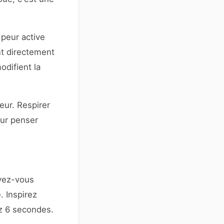
peur active
nt directement
odifient la
meur. Respirer
our penser
eyez-vous
. Inspirez
z 6 secondes.