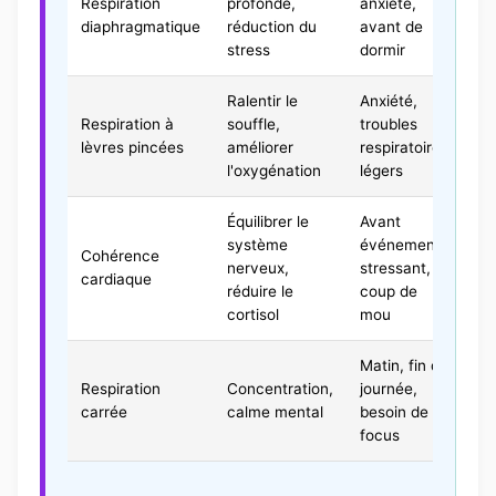
Respiration
profonde,
anxiété,
5-
diaphragmatique
réduction du
avant de
mi
stress
dormir
Ralentir le
Anxiété,
Respiration à
souffle,
troubles
1-
lèvres pincées
améliorer
respiratoires
mi
l'oxygénation
légers
Équilibrer le
Avant
5
système
événement
Cohérence
mi
nerveux,
stressant,
cardiaque
3 f
réduire le
coup de
jou
cortisol
mou
Matin, fin de
Respiration
Concentration,
journée,
4 
carrée
calme mental
besoin de
focus