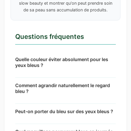
slow beauty et montrer qu'on peut prendre soin
de sa peau sans accumulation de produits.
Questions fréquentes
Quelle couleur éviter absolument pour les
yeux bleus ?
Les bleus très clairs sont à éviter car ils
Comment agrandir naturellement le regard
gomment la couleur naturelle de l'iris. De
bleu ?
même, les beiges ternes et les taupes grisées
peuvent donner un air fatigué. Le noir dense
Appliquez une touche de lumière au coin
doit être dosé et toujours bien estompé.
Peut-on porter du bleu sur des yeux bleus ?
interne, utilisez un fard clair sur toute la
paupière mobile et définissez délicatement le
Oui, mais avec précaution. Le bleu marine
ras des cils. Brossez bien vos sourcils pour