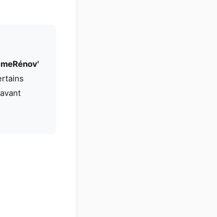
rimeRénov'
ertains
 avant