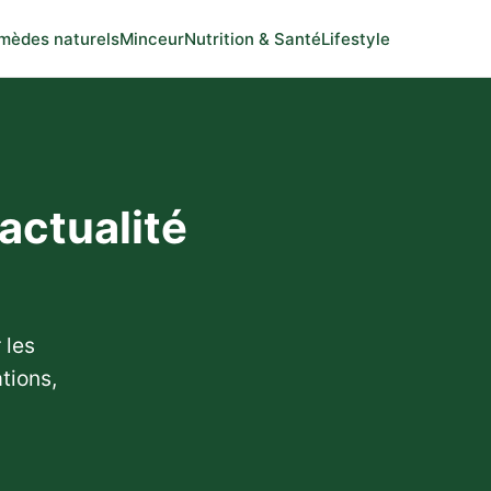
mèdes naturels
Minceur
Nutrition & Santé
Lifestyle
'actualité
 les
tions,