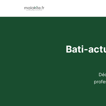
Bati-actu
Déc
profe