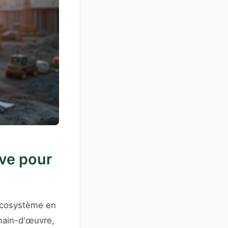
ive pour
 écosystème en
e main-d'œuvre,