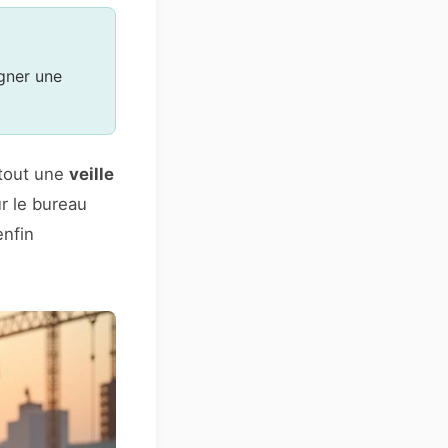
agner une
rtout une
veille
r le bureau
enfin