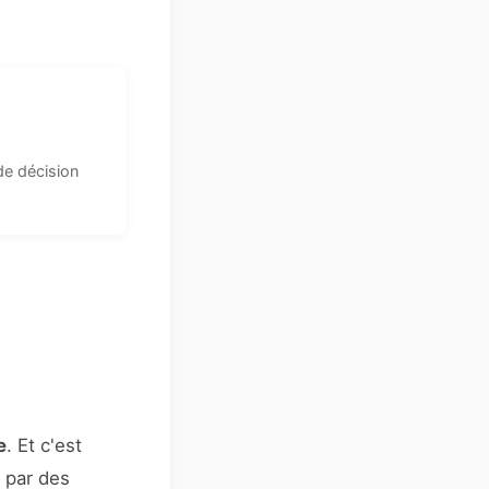
de décision
e
. Et c'est
s par des