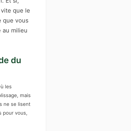
. Et si,
 vite que le
e que vous
e au milieu
nde du
Où les
lissage, mais
 ne se lisent
s pour vous,