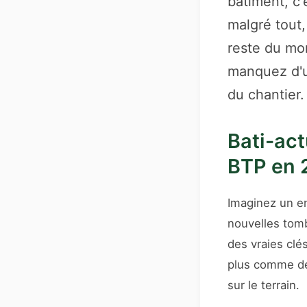
bâtiment, c'
malgré tout,
reste du mo
manquez d'un
du chantier.
Bati-act
BTP en 
Imaginez un en
nouvelles tomb
des vraies clé
plus comme des
sur le terrain.